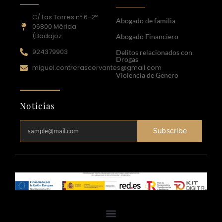
C/ Las Torres nº 6-2º
Abogado de familia
06800 Mérida
(Badajoz
Abogado Financiero
924379903
Delitos relacionados con
Drogas
miguel.contrerascervantes@gmail.com
Violencia de Genero
Noticias
Subscribe